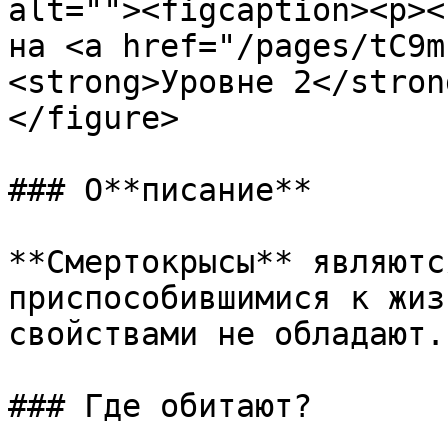
alt=""><figcaption><p><
на <a href="/pages/tC9m
<strong>Уровне 2</stron
</figure>

### О**писание**

**Смертокрысы** являютс
приспособившимися к жиз
свойствами не обладают.

### Где обитают?
